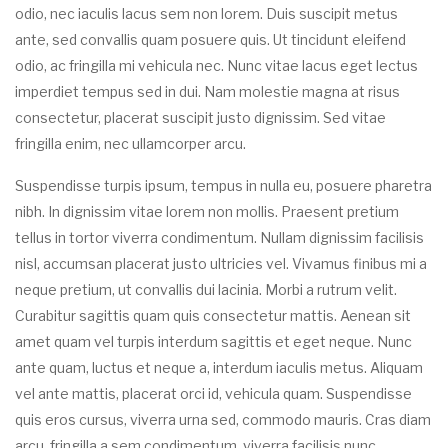
odio, nec iaculis lacus sem non lorem. Duis suscipit metus
ante, sed convallis quam posuere quis. Ut tincidunt eleifend
odio, ac fringilla mi vehicula nec. Nunc vitae lacus eget lectus
imperdiet tempus sed in dui. Nam molestie magna at risus
consectetur, placerat suscipit justo dignissim. Sed vitae
fringilla enim, nec ullamcorper arcu.
Suspendisse turpis ipsum, tempus in nulla eu, posuere pharetra
nibh. In dignissim vitae lorem non mollis. Praesent pretium
tellus in tortor viverra condimentum. Nullam dignissim facilisis
nisl, accumsan placerat justo ultricies vel. Vivamus finibus mi a
neque pretium, ut convallis dui lacinia. Morbi a rutrum velit.
Curabitur sagittis quam quis consectetur mattis. Aenean sit
amet quam vel turpis interdum sagittis et eget neque. Nunc
ante quam, luctus et neque a, interdum iaculis metus. Aliquam
vel ante mattis, placerat orci id, vehicula quam. Suspendisse
quis eros cursus, viverra urna sed, commodo mauris. Cras diam
arcu, fringilla a sem condimentum, viverra facilisis nunc.